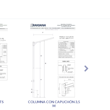
TS
COLUMNA CON CAPUCHÓN 3,5
CO
M