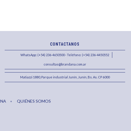
CONTACTANOS
WhatsApp: (+54) 236-4650500 - Teléfono: (+54) 236-4450552
consultas@brandana.com.ar
Matiazzi 1880, Parque industrial Junín, Junín, Bs. As. CP 6000
MNA
QUIÉNES SOMOS